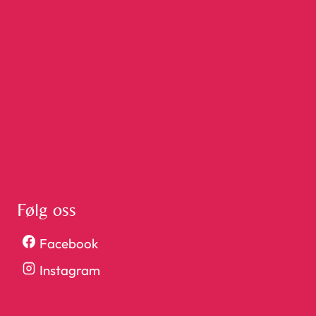
Sprang
Dressur
Feltritt
Rideskole
Stall Øysand
Trondheim Hestesenter
Terminliste NRYF
Følg oss
Facebook
Instagram