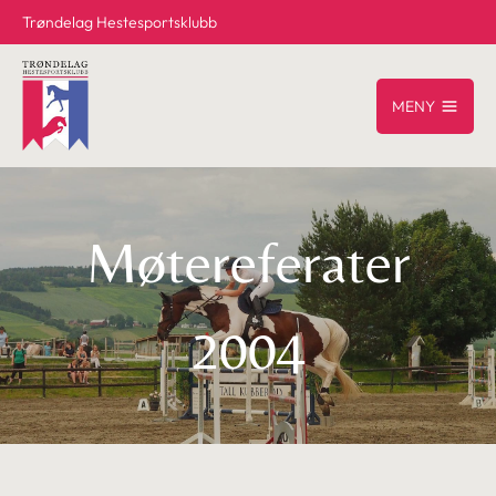
Trøndelag Hestesportsklubb
MENY
Møtereferater
2004